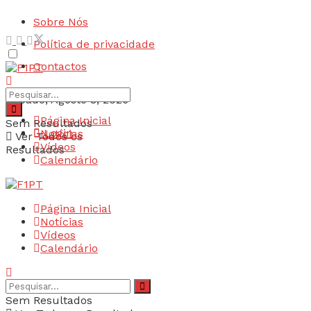
Sobre Nós
Política de privacidade
Contactos
Sábado, Agosto 8, 2026
Página Inicial
Sem Resultados
Login
Notícias
Ver Todos os
Vídeos
Resultados
Calendário
Página Inicial
Notícias
Vídeos
Calendário
Sem Resultados