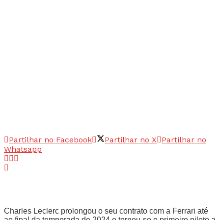
Partilhar no Facebook
Partilhar no X
Partilhar no
Whatsapp
Charles Leclerc prolongou o seu contrato com a Ferrari até
ao final da temporada de 2024 e tornou-se o primeiro piloto a