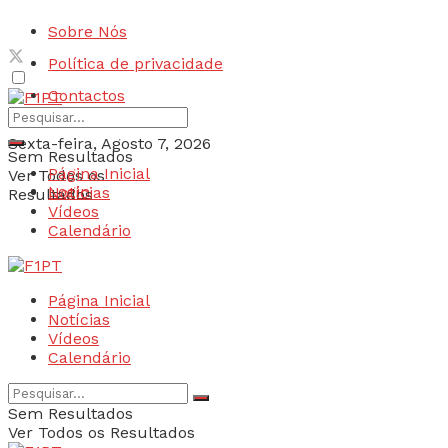
Sobre Nós
Política de privacidade
Contactos
Sexta-feira, Agosto 7, 2026
Sem Resultados
Página Inicial
Ver Todos os
Login
Notícias
Resultados
Vídeos
Calendário
Página Inicial
Notícias
Vídeos
Calendário
Sem Resultados
Ver Todos os Resultados