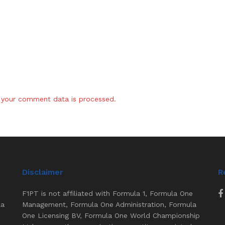
your comment data is processed.
Disclaimer
R
F1PT is not affiliated with Formula 1, Formula One
la
Management, Formula One Administration, Formula
One Licensing BV, Formula One World Championship