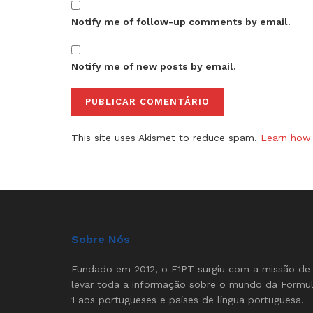
Notify me of follow-up comments by email.
Notify me of new posts by email.
This site uses Akismet to reduce spam.
Learn how 
Sobre Nós
Fundado em 2012, o F1PT surgiu com a missão de
levar toda a informação sobre o mundo da Formu
1 aos portugueses e países de língua portuguesa.