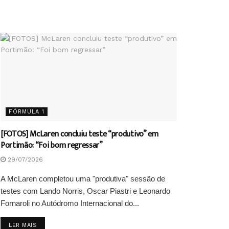
FÓRMULA 1
[FOTOS] McLaren concluiu teste “produtivo” em
Portimão: “Foi bom regressar”
29/07/2026
A McLaren completou uma "produtiva" sessão de
testes com Lando Norris, Oscar Piastri e Leonardo
Fornaroli no Autódromo Internacional do...
DETAILS
LER MAIS