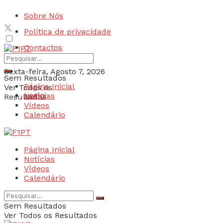
Sobre Nós
Política de privacidade
Contactos
Sexta-feira, Agosto 7, 2026
Sem Resultados
Página Inicial
Ver Todos os
Login
Notícias
Resultados
Vídeos
Calendário
Página Inicial
Notícias
Vídeos
Calendário
Sem Resultados
Ver Todos os Resultados