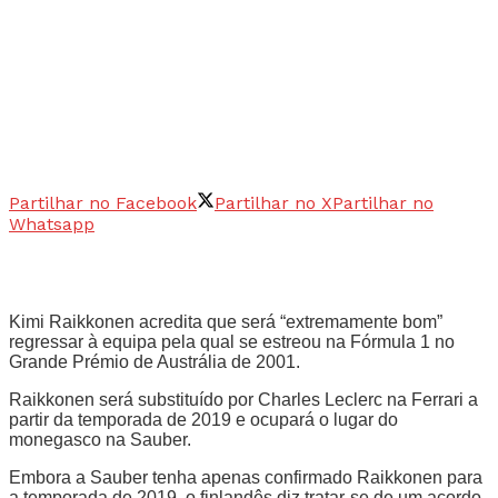
Partilhar no Facebook
Partilhar no X
Partilhar no
Whatsapp
Kimi Raikkonen acredita que será “extremamente bom”
regressar à equipa pela qual se estreou na Fórmula 1 no
Grande Prémio de Austrália de 2001.
Raikkonen será substituído por Charles Leclerc na Ferrari a
partir da temporada de 2019 e ocupará o lugar do
monegasco na Sauber.
Embora a Sauber tenha apenas confirmado Raikkonen para
a temporada de 2019, o finlandês diz tratar-se de um acordo