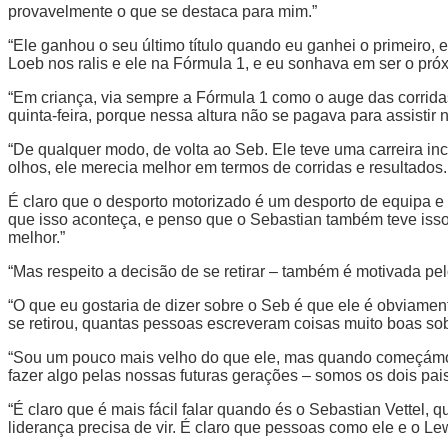
provavelmente o que se destaca para mim.”
“Ele ganhou o seu último título quando eu ganhei o primeiro, 
Loeb nos ralis e ele na Fórmula 1, e eu sonhava em ser o próx
“Em criança, via sempre a Fórmula 1 como o auge das corridas 
quinta-feira, porque nessa altura não se pagava para assisti
“De qualquer modo, de volta ao Seb. Ele teve uma carreira incr
olhos, ele merecia melhor em termos de corridas e resultados. 
É claro que o desporto motorizado é um desporto de equipa e
que isso aconteça, e penso que o Sebastian também teve isso
melhor.”
“Mas respeito a decisão de se retirar – também é motivada pel
“O que eu gostaria de dizer sobre o Seb é que ele é obviame
se retirou, quantas pessoas escreveram coisas muito boas sob
“Sou um pouco mais velho do que ele, mas quando começámos 
fazer algo pelas nossas futuras gerações – somos os dois p
“É claro que é mais fácil falar quando és o Sebastian Vettel
liderança precisa de vir. É claro que pessoas como ele e o Le