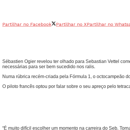
Partilhar no Facebook
Partilhar no X
Partilhar no Whats
Sébastien Ogier revelou ter olhado para Sebastian Vettel com
necessárias para ser bem sucedido nos ralis.
Numa rúbrica recém-criada pela Fórmula 1, o octocampeão do m
O piloto francês optou por falar sobre o seu apreço pelo tet
“É muito difícil escolher um momento na carreira do Seb. Tor