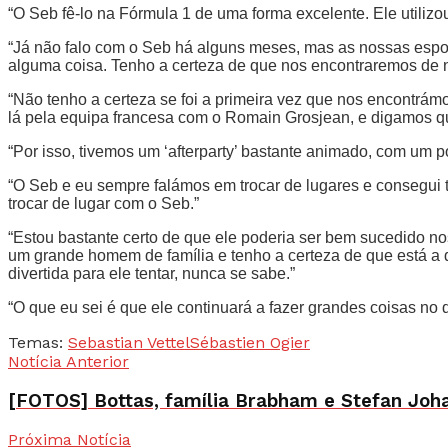
“O Seb fê-lo na Fórmula 1 de uma forma excelente. Ele utiliz
“Já não falo com o Seb há alguns meses, mas as nossas espo
alguma coisa. Tenho a certeza de que nos encontraremos de 
“Não tenho a certeza se foi a primeira vez que nos encontr
lá pela equipa francesa com o Romain Grosjean, e digamos qu
“Por isso, tivemos um ‘afterparty’ bastante animado, com um
“O Seb e eu sempre falámos em trocar de lugares e consegui t
trocar de lugar com o Seb.”
“Estou bastante certo de que ele poderia ser bem sucedido nos
um grande homem de família e tenho a certeza de que está a 
divertida para ele tentar, nunca se sabe.”
“O que eu sei é que ele continuará a fazer grandes coisas no d
Temas:
Sebastian Vettel
Sébastien Ogier
Notícia Anterior
[FOTOS] Bottas, família Brabham e Stefan Jo
Próxima Notícia