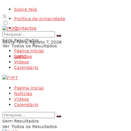
Sobre Nós
Política de privacidade
Contactos
Sem Resultados
Sexta-feira, Agosto 7, 2026
Ver Todos os Resultados
Página Inicial
Login
Notícias
Vídeos
Calendário
Página Inicial
Notícias
Vídeos
Calendário
Sem Resultados
Ver Todos os Resultados