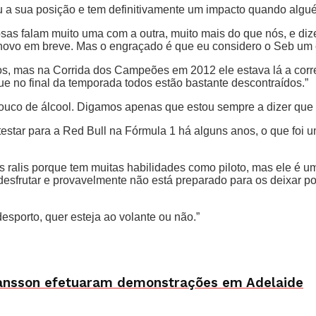
ou a sua posição e tem definitivamente um impacto quando algu
sas falam muito uma com a outra, muito mais do que nós, e d
novo em breve. Mas o engraçado é que eu considero o Seb um 
ámos, mas na Corrida dos Campeões em 2012 ele estava lá a co
e no final da temporada todos estão bastante descontraídos.”
 pouco de álcool. Digamos apenas que estou sempre a dizer que
estar para a Red Bull na Fórmula 1 há alguns anos, o que foi 
 ralis porque tem muitas habilidades como piloto, mas ele é um 
desfrutar e provavelmente não está preparado para os deixar 
esporto, quer esteja ao volante ou não.”
hansson efetuaram demonstrações em Adelaide