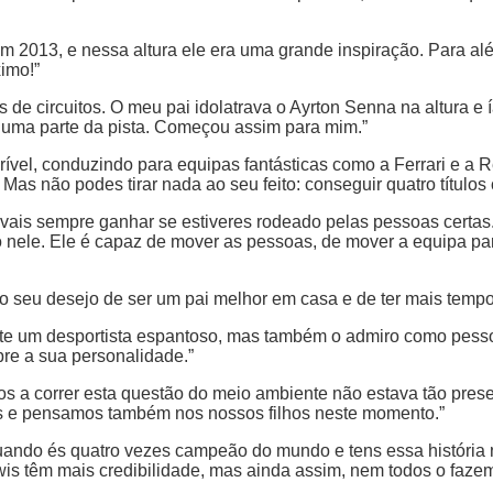
em 2013, e nessa altura ele era uma grande inspiração. Para al
imo!”
de circuitos. O meu pai idolatrava o Ayrton Senna na altura e 
r numa parte da pista. Começou assim para mim.”
ível, conduzindo para equipas fantásticas como a Ferrari e a Re
Mas não podes tirar nada ao seu feito: conseguir quatro títulos
 vais sempre ganhar se estiveres rodeado pelas pessoas certas
 nele. Ele é capaz de mover as pessoas, de mover a equipa pa
o seu desejo de ser um pai melhor em casa e de ter mais tempo 
nte um desportista espantoso, mas também o admiro como pesso
re a sua personalidade.”
a correr esta questão do meio ambiente não estava tão presen
ais e pensamos também nos nossos filhos neste momento.”
, quando és quatro vezes campeão do mundo e tens essa história
wis têm mais credibilidade, mas ainda assim, nem todos o fazem