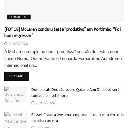
FÓRMULA 1
[FOTOS] McLaren concluiu teste “produtivo” em Portimão: “Foi
bom regressar”
29/07/2026
A McLaren completou uma "produtiva" sessão de testes com
Lando Norris, Oscar Piastri e Leonardo Fornaroli no Autódromo
Internacional do...
DETAILS
LER MAIS
Domenicali: Decisão sobre Qatar e Abu Dhabi só será
tomada em setembro
29/07/2026
Russell: “Nunca tive uma temporada como esta em toda
a minha carreira”