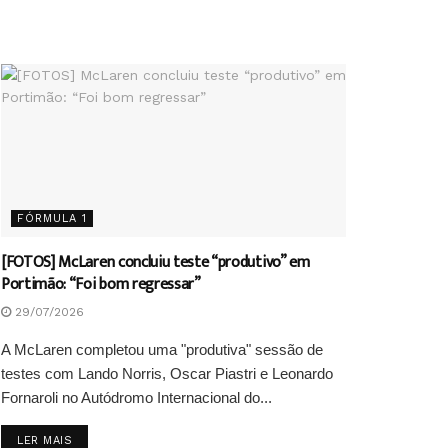
FÓRMULA 1
[FOTOS] McLaren concluiu teste “produtivo” em
Portimão: “Foi bom regressar”
29/07/2026
A McLaren completou uma "produtiva" sessão de
testes com Lando Norris, Oscar Piastri e Leonardo
Fornaroli no Autódromo Internacional do...
DETAILS
LER MAIS