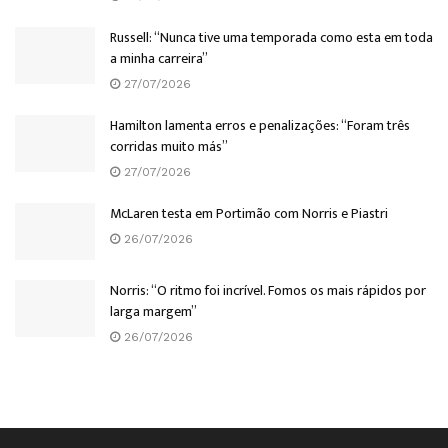
Russell: “Nunca tive uma temporada como esta em toda
a minha carreira”
27/07/2026
Hamilton lamenta erros e penalizações: “Foram três
corridas muito más”
27/07/2026
McLaren testa em Portimão com Norris e Piastri
26/07/2026
Norris: “O ritmo foi incrível. Fomos os mais rápidos por
larga margem”
26/07/2026