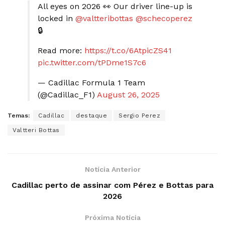
All eyes on 2026 👀 Our driver line-up is
locked in
@valtteribottas
@schecoperez
🔒
Read more:
https://t.co/6AtpicZS41
pic.twitter.com/tPDme1S7c6
— Cadillac Formula 1 Team
(@Cadillac_F1)
August 26, 2025
Temas:
Cadillac
destaque
Sergio Perez
Valtteri Bottas
Notícia Anterior
Cadillac perto de assinar com Pérez e Bottas para
2026
Próxima Notícia