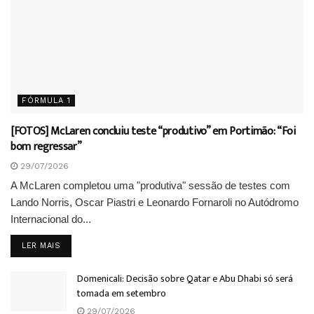
FÓRMULA 1
[FOTOS] McLaren concluiu teste “produtivo” em Portimão: “Foi
bom regressar”
29/07/2026
A McLaren completou uma "produtiva" sessão de testes com
Lando Norris, Oscar Piastri e Leonardo Fornaroli no Autódromo
Internacional do...
DETAILS
LER MAIS
Domenicali: Decisão sobre Qatar e Abu Dhabi só será
tomada em setembro
29/07/2026