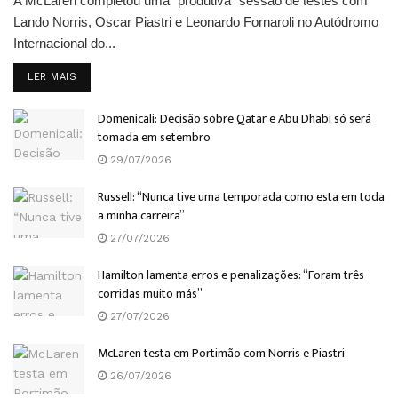
A McLaren completou uma "produtiva" sessão de testes com
Lando Norris, Oscar Piastri e Leonardo Fornaroli no Autódromo
Internacional do...
DETAILS
LER MAIS
Domenicali: Decisão sobre Qatar e Abu Dhabi só será
tomada em setembro
29/07/2026
Russell: “Nunca tive uma temporada como esta em toda
a minha carreira”
27/07/2026
Hamilton lamenta erros e penalizações: “Foram três
corridas muito más”
27/07/2026
McLaren testa em Portimão com Norris e Piastri
26/07/2026