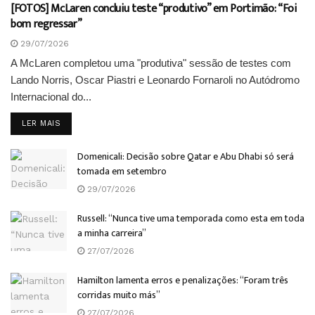
[FOTOS] McLaren concluiu teste “produtivo” em Portimão: “Foi
bom regressar”
29/07/2026
A McLaren completou uma "produtiva" sessão de testes com
Lando Norris, Oscar Piastri e Leonardo Fornaroli no Autódromo
Internacional do...
DETAILS
LER MAIS
Domenicali: Decisão sobre Qatar e Abu Dhabi só será
tomada em setembro
29/07/2026
Russell: “Nunca tive uma temporada como esta em toda
a minha carreira”
27/07/2026
Hamilton lamenta erros e penalizações: “Foram três
corridas muito más”
27/07/2026