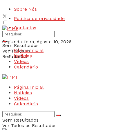
Sobre Nós
Política de privacidade
Contactos
Segunda-feira, Agosto 10, 2026
Sem Resultados
Página Inicial
Ver Todos os
Login
Notícias
Resultados
Vídeos
Calendário
Página Inicial
Notícias
Vídeos
Calendário
Sem Resultados
Ver Todos os Resultados