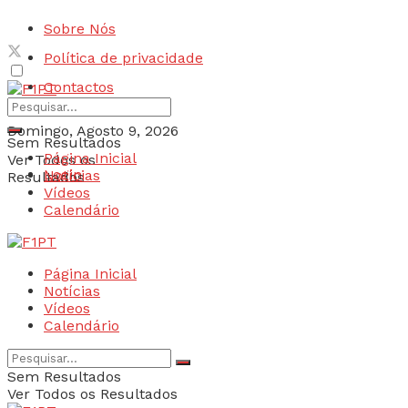
Sobre Nós
Política de privacidade
Contactos
Domingo, Agosto 9, 2026
Sem Resultados
Página Inicial
Ver Todos os
Login
Notícias
Resultados
Vídeos
Calendário
Página Inicial
Notícias
Vídeos
Calendário
Sem Resultados
Ver Todos os Resultados