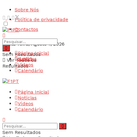
Sobre Nós
Política de privacidade
Contactos
Sexta-feira, Agosto 7, 2026
Página Inicial
Sem Resultados
Login
Notícias
Ver Todos os
Vídeos
Resultados
Calendário
Página Inicial
Notícias
Vídeos
Calendário
Sem Resultados