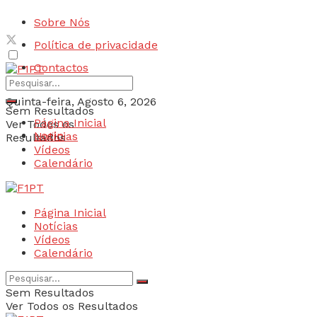
Sobre Nós
Política de privacidade
Contactos
Quinta-feira, Agosto 6, 2026
Sem Resultados
Página Inicial
Ver Todos os
Login
Notícias
Resultados
Vídeos
Calendário
Página Inicial
Notícias
Vídeos
Calendário
Sem Resultados
Ver Todos os Resultados