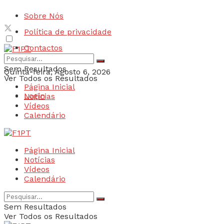
Sobre Nós
Política de privacidade
Contactos
Sem Resultados
Quinta-feira, Agosto 6, 2026
Ver Todos os Resultados
Página Inicial
Login
Notícias
Vídeos
Calendário
Página Inicial
Notícias
Vídeos
Calendário
Sem Resultados
Ver Todos os Resultados