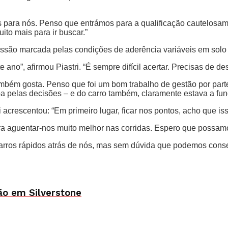
s para nós. Penso que entrámos para a qualificação cautelosam
ito mais para ir buscar.”
são marcada pelas condições de aderência variáveis em solo b
no”, afirmou Piastri. “É sempre difícil acertar. Precisas de des
ambém gosta. Penso que foi um bom trabalho de gestão por part
a pelas decisões – e do carro também, claramente estava a fun
 acrescentou: “Em primeiro lugar, ficar nos pontos, acho que is
aguentar-nos muito melhor nas corridas. Espero que possamo
 carros rápidos atrás de nós, mas sem dúvida que podemos cons
ão em Silverstone