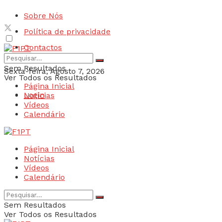
Sobre Nós
Política de privacidade
Contactos
Sem Resultados
Sexta-feira, Agosto 7, 2026
Ver Todos os Resultados
Página Inicial
Login
Notícias
Vídeos
Calendário
Página Inicial
Notícias
Vídeos
Calendário
Sem Resultados
Ver Todos os Resultados