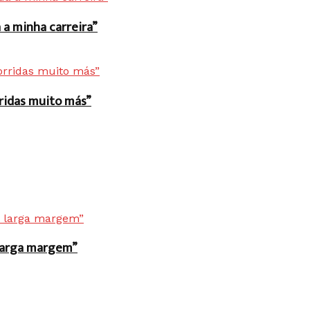
a minha carreira”
rridas muito más”
r larga margem”