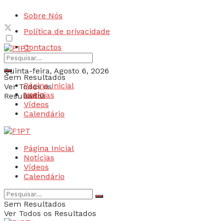
Sobre Nós
Política de privacidade
Contactos
Quinta-feira, Agosto 6, 2026
Sem Resultados
Página Inicial
Ver Todos os
Login
Notícias
Resultados
Vídeos
Calendário
Página Inicial
Notícias
Vídeos
Calendário
Sem Resultados
Ver Todos os Resultados