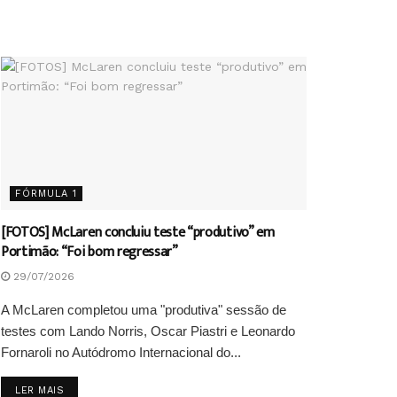
FÓRMULA 1
[FOTOS] McLaren concluiu teste “produtivo” em
Portimão: “Foi bom regressar”
29/07/2026
A McLaren completou uma "produtiva" sessão de
testes com Lando Norris, Oscar Piastri e Leonardo
Fornaroli no Autódromo Internacional do...
DETAILS
LER MAIS