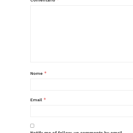
*
Nome
*
Email
Notify me of follow-up comments by email.