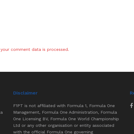
your comment data is processed.
Disclaimer
R
F1PT is not affiliated with Formula 1, Formula One
la
Management, Formula One Administration, Formula
One Licensing BV, Formula One World Championship
Ltd or any other organisation or entity associated
with the official Formula One governing