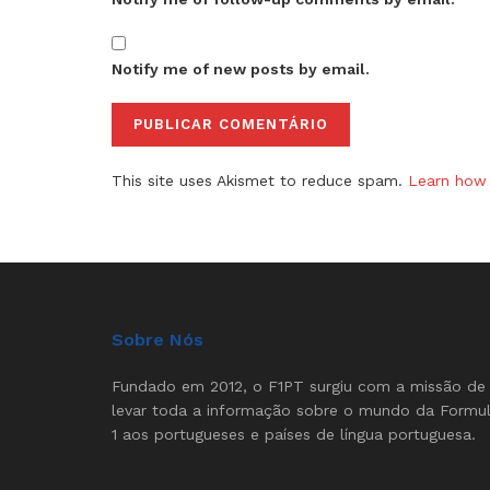
Notify me of new posts by email.
This site uses Akismet to reduce spam.
Learn how 
Sobre Nós
Fundado em 2012, o F1PT surgiu com a missão de
levar toda a informação sobre o mundo da Formu
1 aos portugueses e países de língua portuguesa.