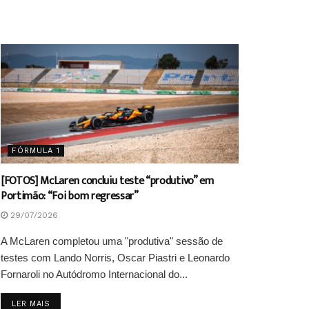
FÓRMULA 1
[FOTOS] McLaren concluiu teste “produtivo” em
Portimão: “Foi bom regressar”
29/07/2026
A McLaren completou uma "produtiva" sessão de
testes com Lando Norris, Oscar Piastri e Leonardo
Fornaroli no Autódromo Internacional do...
DETAILS
LER MAIS