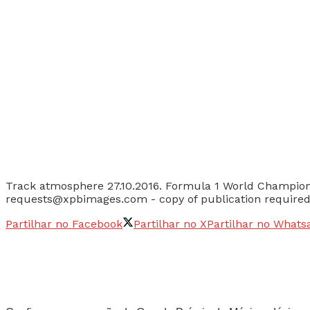
Track atmosphere 27.10.2016. Formula 1 World Champions
requests@xpbimages.com - copy of publication required f
Partilhar no Facebook
Partilhar no X
Partilhar no Whats