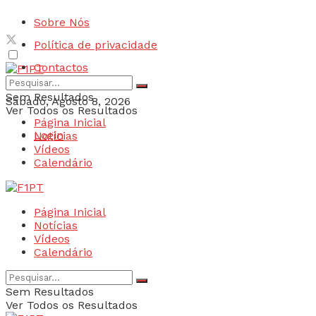
Sobre Nós
Política de privacidade
Contactos
Sem Resultados
Sábado, Agosto 8, 2026
Ver Todos os Resultados
Página Inicial
Login
Notícias
Vídeos
Calendário
Página Inicial
Notícias
Vídeos
Calendário
Sem Resultados
Ver Todos os Resultados