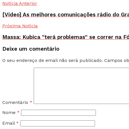
Notícia Anterior
[Vídeo] As melhores comunicações rádio do Gr
Próxima Notícia
Massa: Kubica “terá problemas” se correr na F
Deixe um comentário
O seu endereço de email não será publicado.
Campos ob
Comentário
*
Nome
*
Email
*