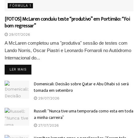
FÓRMULA 1
[FOTOS] McLaren concluiu teste “produtivo” em Portimão: “Foi
bom regressar”
29/07/2026
A McLaren completou uma "produtiva" sessão de testes com
Lando Norris, Oscar Piastri e Leonardo Fornaroli no Autódromo
Internacional do...
DETAILS
LER MAIS
Domenicali: Decisão sobre Qatar e Abu Dhabi só será
tomada em setembro
29/07/2026
Russell: “Nunca tive uma temporada como esta em toda
a minha carreira”
27/07/2026