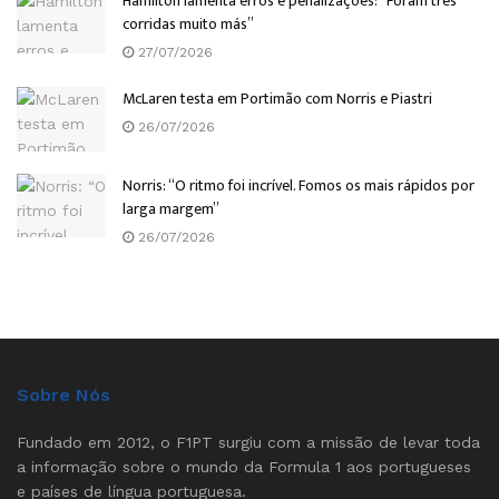
Hamilton lamenta erros e penalizações: “Foram três
corridas muito más”
27/07/2026
McLaren testa em Portimão com Norris e Piastri
26/07/2026
Norris: “O ritmo foi incrível. Fomos os mais rápidos por
larga margem”
26/07/2026
Sobre Nós
Fundado em 2012, o F1PT surgiu com a missão de levar toda
a informação sobre o mundo da Formula 1 aos portugueses
e países de língua portuguesa.