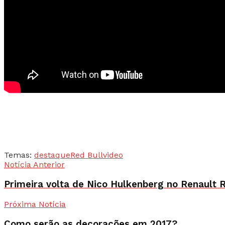
Temas:
destaque
Red Bull
video
Notícia Anterior
Primeira volta de Nico Hulkenberg no Renault R
Próxima Notícia
Como serão as decorações em 2017?