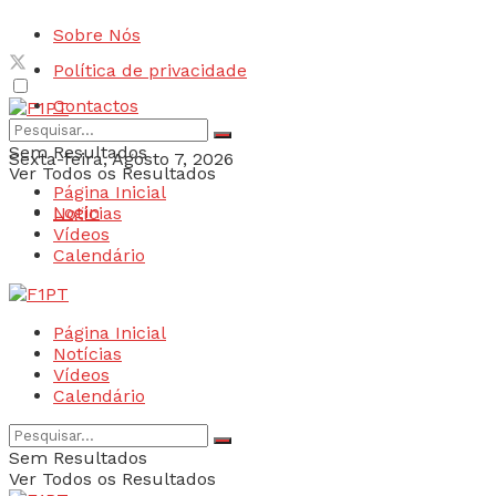
Sobre Nós
Política de privacidade
Contactos
Sem Resultados
Sexta-feira, Agosto 7, 2026
Ver Todos os Resultados
Página Inicial
Login
Notícias
Vídeos
Calendário
Página Inicial
Notícias
Vídeos
Calendário
Sem Resultados
Ver Todos os Resultados