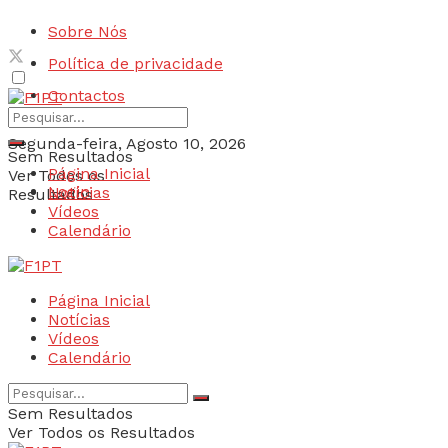
Sobre Nós
Política de privacidade
Contactos
Segunda-feira, Agosto 10, 2026
Sem Resultados
Página Inicial
Ver Todos os
Login
Notícias
Resultados
Vídeos
Calendário
Página Inicial
Notícias
Vídeos
Calendário
Sem Resultados
Ver Todos os Resultados