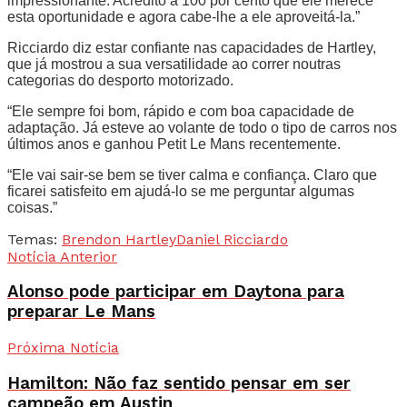
impressionante. Acredito a 100 por cento que ele merece
esta oportunidade e agora cabe-lhe a ele aproveitá-la.”
Ricciardo diz estar confiante nas capacidades de Hartley,
que já mostrou a sua versatilidade ao correr noutras
categorias do desporto motorizado.
“Ele sempre foi bom, rápido e com boa capacidade de
adaptação. Já esteve ao volante de todo o tipo de carros nos
últimos anos e ganhou Petit Le Mans recentemente.
“Ele vai sair-se bem se tiver calma e confiança. Claro que
ficarei satisfeito em ajudá-lo se me perguntar algumas
coisas.”
Temas:
Brendon Hartley
Daniel Ricciardo
Notícia Anterior
Alonso pode participar em Daytona para
preparar Le Mans
Próxima Notícia
Hamilton: Não faz sentido pensar em ser
campeão em Austin