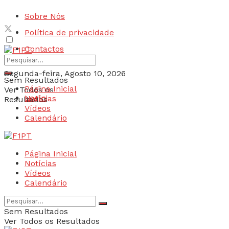
Sobre Nós
Política de privacidade
Contactos
Segunda-feira, Agosto 10, 2026
Sem Resultados
Página Inicial
Ver Todos os
Login
Notícias
Resultados
Vídeos
Calendário
Página Inicial
Notícias
Vídeos
Calendário
Sem Resultados
Ver Todos os Resultados