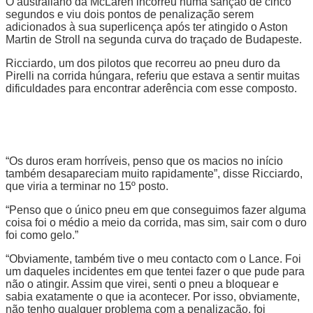
O australiano da McLaren incorreu numa sanção de cinco
segundos e viu dois pontos de penalização serem
adicionados à sua superlicença após ter atingido o Aston
Martin de Stroll na segunda curva do traçado de Budapeste.
Ricciardo, um dos pilotos que recorreu ao pneu duro da
Pirelli na corrida húngara, referiu que estava a sentir muitas
dificuldades para encontrar aderência com esse composto.
“Os duros eram horríveis, penso que os macios no início
também desapareciam muito rapidamente”, disse Ricciardo,
que viria a terminar no 15º posto.
“Penso que o único pneu em que conseguimos fazer alguma
coisa foi o médio a meio da corrida, mas sim, sair com o duro
foi como gelo.”
“Obviamente, também tive o meu contacto com o Lance. Foi
um daqueles incidentes em que tentei fazer o que pude para
não o atingir. Assim que virei, senti o pneu a bloquear e
sabia exatamente o que ia acontecer. Por isso, obviamente,
não tenho qualquer problema com a penalização, foi