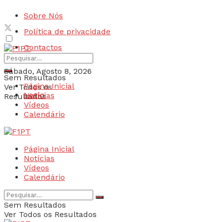
Sobre Nós
Política de privacidade
Contactos
Sábado, Agosto 8, 2026
Sem Resultados
Página Inicial
Ver Todos os
Login
Notícias
Resultados
Vídeos
Calendário
Página Inicial
Notícias
Vídeos
Calendário
Sem Resultados
Ver Todos os Resultados