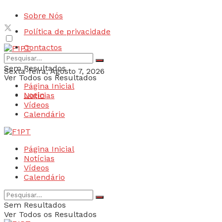
Sobre Nós
Política de privacidade
Contactos
Sem Resultados
Sexta-feira, Agosto 7, 2026
Ver Todos os Resultados
Página Inicial
Login
Notícias
Vídeos
Calendário
Página Inicial
Notícias
Vídeos
Calendário
Sem Resultados
Ver Todos os Resultados