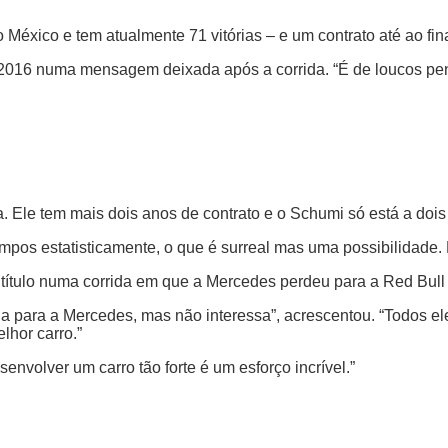
 México e tem atualmente 71 vitórias – e um contrato até ao fi
e 2016 numa mensagem deixada após a corrida. “É de loucos pen
Ele tem mais dois anos de contrato e o Schumi só está a dois tít
empos estatisticamente, o que é surreal mas uma possibilidade.
título numa corrida em que a Mercedes perdeu para a Red Bull e 
ada para a Mercedes, mas não interessa”, acrescentou. “Todos e
lhor carro.”
envolver um carro tão forte é um esforço incrível.”