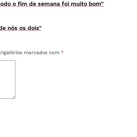
todo o fim de semana foi muito bom”
 de nós os dois”
rigatórios marcados com
*