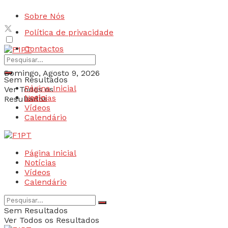
Sobre Nós
Política de privacidade
Contactos
Domingo, Agosto 9, 2026
Sem Resultados
Página Inicial
Ver Todos os
Login
Notícias
Resultados
Vídeos
Calendário
Página Inicial
Notícias
Vídeos
Calendário
Sem Resultados
Ver Todos os Resultados