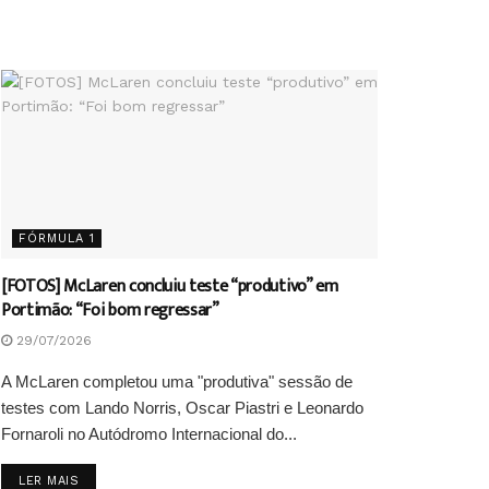
FÓRMULA 1
[FOTOS] McLaren concluiu teste “produtivo” em
Portimão: “Foi bom regressar”
29/07/2026
A McLaren completou uma "produtiva" sessão de
testes com Lando Norris, Oscar Piastri e Leonardo
Fornaroli no Autódromo Internacional do...
DETAILS
LER MAIS