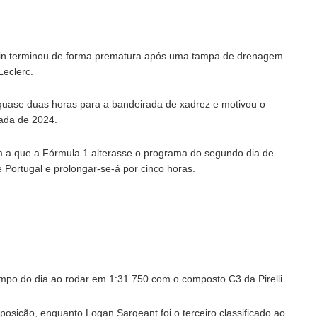
ain terminou de forma prematura após uma tampa de drenagem
Leclerc.
quase duas horas para a bandeirada de xadrez e motivou o
ada de 2024.
am a que a Fórmula 1 alterasse o programa do segundo dia de
e Portugal e prolongar-se-á por cinco horas.
empo do dia ao rodar em 1:31.750 com o composto C3 da Pirelli.
osição, enquanto Logan Sargeant foi o terceiro classificado ao