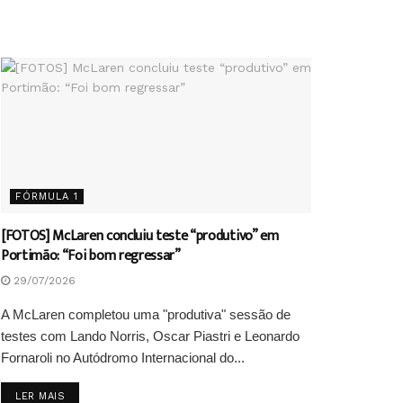
FÓRMULA 1
[FOTOS] McLaren concluiu teste “produtivo” em
Portimão: “Foi bom regressar”
29/07/2026
A McLaren completou uma "produtiva" sessão de
testes com Lando Norris, Oscar Piastri e Leonardo
Fornaroli no Autódromo Internacional do...
DETAILS
LER MAIS