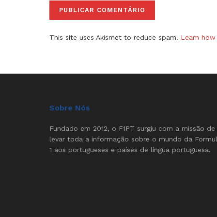
This site uses Akismet to reduce spam.
Learn how 
Sobre Nós
Fundado em 2012, o F1PT surgiu com a missão de
levar toda a informação sobre o mundo da Formu
1 aos portugueses e países de língua portuguesa.