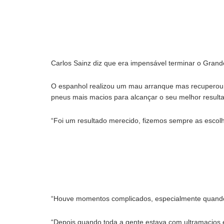
Carlos Sainz diz que era impensável terminar o Grand
O espanhol realizou um mau arranque mas recuperou 
pneus mais macios para alcançar o seu melhor result
“Foi um resultado merecido, fizemos sempre as escolha
“Houve momentos complicados, especialmente quando 
“Depois quando toda a gente estava com ultramacios e