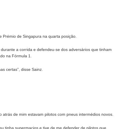
e Prémio de Singapura na quarta posição.
durante a corrida e defendeu-se dos adversários que tinham
ado na Fórmula 1.
s certas”, disse Sainz.
atrás de mim estavam pilotos com pneus intermédios novos.
u tinha supermacios e tive de me defender de pilotos que