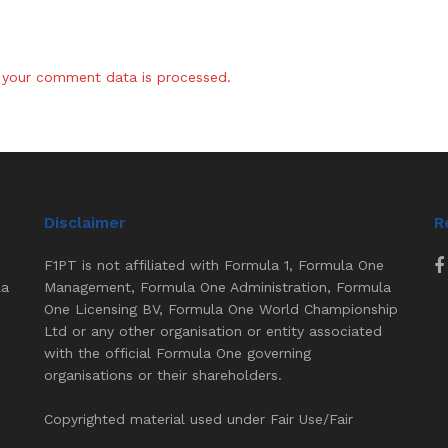
your comment data is processed.
Disclaimer
R
F1PT is not affiliated with Formula 1, Formula One
la
Management, Formula One Administration, Formula
One Licensing BV, Formula One World Championship
Ltd or any other organisation or entity associated
with the official Formula One governing
organisations or their shareholders.
Copyrighted material used under Fair Use/Fair