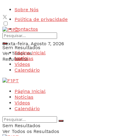
Sobre Nós
Política de privacidade
Contactos
Sexta-feira, Agosto 7, 2026
Sem Resultados
Página Inicial
Ver Todos os
Login
Notícias
Resultados
Vídeos
Calendário
Página Inicial
Notícias
Vídeos
Calendário
Sem Resultados
Ver Todos os Resultados