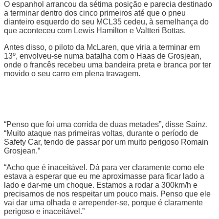
O espanhol arrancou da sétima posição e parecia destinado
a terminar dentro dos cinco primeiros até que o pneu
dianteiro esquerdo do seu MCL35 cedeu, à semelhança do
que aconteceu com Lewis Hamilton e Valtteri Bottas.
Antes disso, o piloto da McLaren, que viria a terminar em
13º, envolveu-se numa batalha com o Haas de Grosjean,
onde o francês recebeu uma bandeira preta e branca por ter
movido o seu carro em plena travagem.
“Penso que foi uma corrida de duas metades”, disse Sainz.
“Muito ataque nas primeiras voltas, durante o período de
Safety Car, tendo de passar por um muito perigoso Romain
Grosjean.”
“Acho que é inaceitável. Dá para ver claramente como ele
estava a esperar que eu me aproximasse para ficar lado a
lado e dar-me um choque. Estamos a rodar a 300km/h e
precisamos de nos respeitar um pouco mais. Penso que ele
vai dar uma olhada e arrepender-se, porque é claramente
perigoso e inaceitável.”