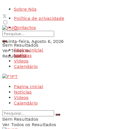
Sobre Nós
Política de privacidade
Contactos
Quinta-feira, Agosto 6, 2026
Sem Resultados
Página Inicial
Ver Todos os
Login
Notícias
Resultados
Vídeos
Calendário
Página Inicial
Notícias
Vídeos
Calendário
Sem Resultados
Ver Todos os Resultados