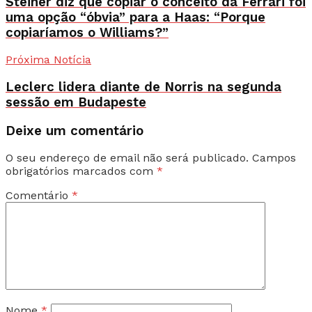
Steiner diz que copiar o conceito da Ferrari foi
uma opção “óbvia” para a Haas: “Porque
copiaríamos o Williams?”
Próxima Notícia
Leclerc lidera diante de Norris na segunda
sessão em Budapeste
Deixe um comentário
O seu endereço de email não será publicado.
Campos
obrigatórios marcados com
*
Comentário
*
Nome
*