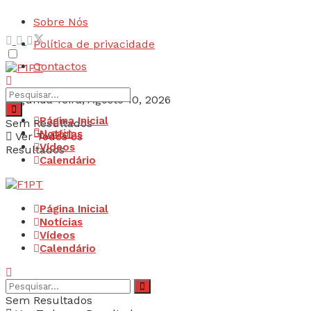
Sobre Nós
Política de privacidade
Contactos
Segunda-feira, Agosto 10, 2026
Página Inicial
Sem Resultados
Login
Notícias
Ver Todos os
Vídeos
Resultados
Calendário
Página Inicial
Notícias
Vídeos
Calendário
Sem Resultados