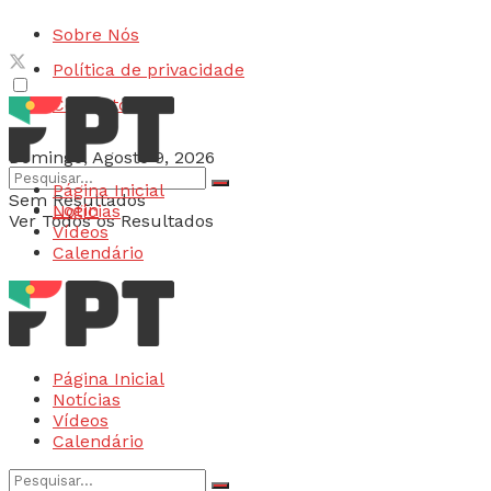
Sobre Nós
Política de privacidade
Contactos
Domingo, Agosto 9, 2026
Página Inicial
Sem Resultados
Login
Notícias
Ver Todos os Resultados
Vídeos
Calendário
Página Inicial
Notícias
Vídeos
Calendário