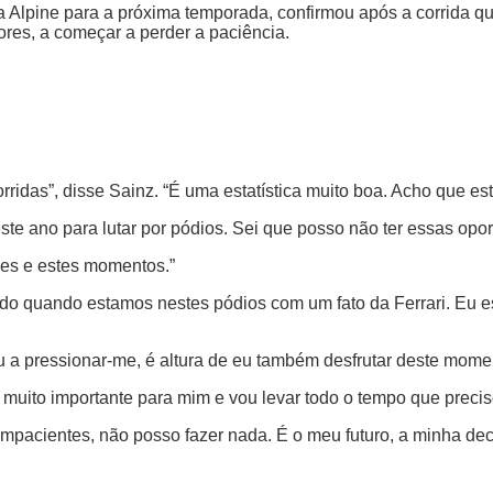
 da Alpine para a próxima temporada, confirmou após a corrida
res, a começar a perder a paciência.
ridas”, disse Sainz. “É uma estatística muito boa. Acho que est
ste ano para lutar por pódios. Sei que posso não ter essas opo
ades e estes momentos.”
o quando estamos nestes pódios com um fato da Ferrari. Eu e
u a pressionar-me, é altura de eu também desfrutar deste mome
muito importante para mim e vou levar todo o tempo que preciso
pacientes, não posso fazer nada. É o meu futuro, a minha deci