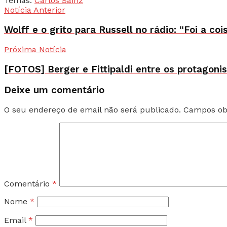
Temas:
Carlos Sainz
Notícia Anterior
Wolff e o grito para Russell no rádio: “Foi a c
Próxima Notícia
[FOTOS] Berger e Fittipaldi entre os protagoni
Deixe um comentário
O seu endereço de email não será publicado.
Campos ob
Comentário
*
Nome
*
Email
*