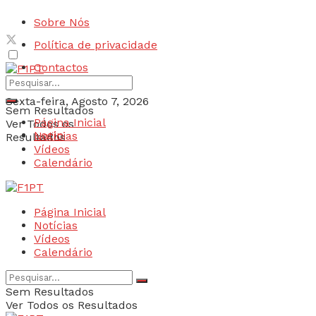
Sobre Nós
Política de privacidade
Contactos
Sexta-feira, Agosto 7, 2026
Sem Resultados
Página Inicial
Ver Todos os
Login
Notícias
Resultados
Vídeos
Calendário
Página Inicial
Notícias
Vídeos
Calendário
Sem Resultados
Ver Todos os Resultados