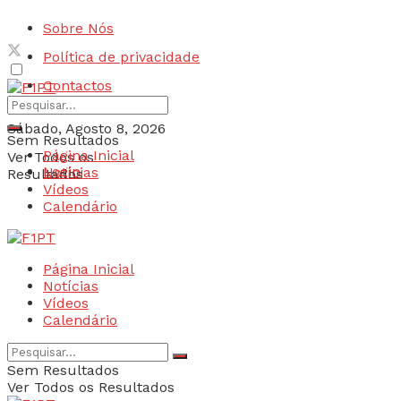
Sobre Nós
Política de privacidade
Contactos
Sábado, Agosto 8, 2026
Sem Resultados
Página Inicial
Ver Todos os
Login
Notícias
Resultados
Vídeos
Calendário
Página Inicial
Notícias
Vídeos
Calendário
Sem Resultados
Ver Todos os Resultados