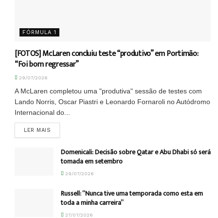
FÓRMULA 1
[FOTOS] McLaren concluiu teste “produtivo” em Portimão:
“Foi bom regressar”
29/07/2026
A McLaren completou uma "produtiva" sessão de testes com
Lando Norris, Oscar Piastri e Leonardo Fornaroli no Autódromo
Internacional do...
DETAILS
LER MAIS
Domenicali: Decisão sobre Qatar e Abu Dhabi só será
tomada em setembro
29/07/2026
Russell: “Nunca tive uma temporada como esta em
toda a minha carreira”
27/07/2026