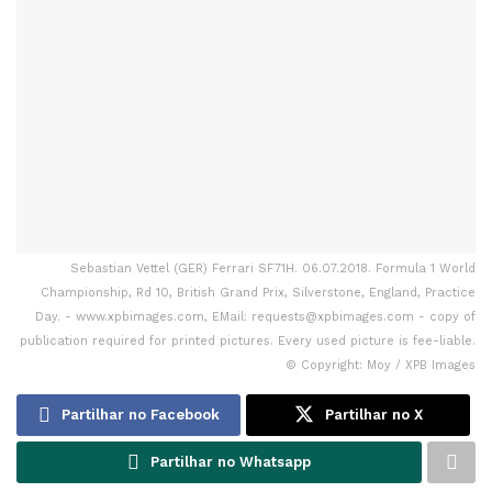
Sebastian Vettel (GER) Ferrari SF71H. 06.07.2018. Formula 1 World
Championship, Rd 10, British Grand Prix, Silverstone, England, Practice
Day. - www.xpbimages.com, EMail: requests@xpbimages.com - copy of
publication required for printed pictures. Every used picture is fee-liable.
© Copyright: Moy / XPB Images
Partilhar no Facebook
Partilhar no X
Partilhar no Whatsapp