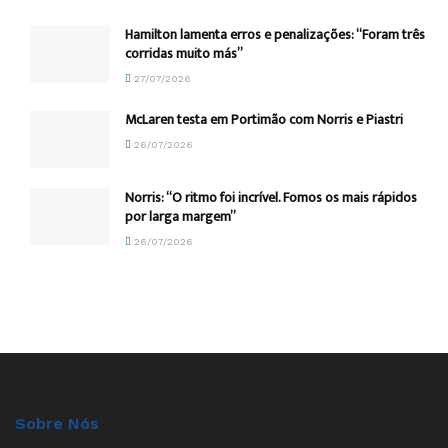
Hamilton lamenta erros e penalizações: “Foram três
corridas muito más”
27/07/2026
McLaren testa em Portimão com Norris e Piastri
26/07/2026
Norris: “O ritmo foi incrível. Fomos os mais rápidos
por larga margem”
26/07/2026
Sobre Nós