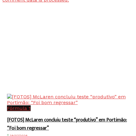
Fórmula 1
[FOTOS] McLaren concluiu teste “produtivo” em Portimão:
“Foi bom regressar”
29/07/2026