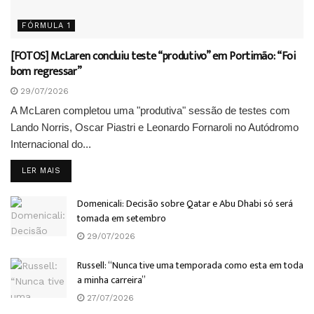
FÓRMULA 1
[FOTOS] McLaren concluiu teste “produtivo” em Portimão: “Foi
bom regressar”
29/07/2026
A McLaren completou uma "produtiva" sessão de testes com
Lando Norris, Oscar Piastri e Leonardo Fornaroli no Autódromo
Internacional do...
DETAILS
LER MAIS
Domenicali: Decisão sobre Qatar e Abu Dhabi só será
tomada em setembro
29/07/2026
Russell: “Nunca tive uma temporada como esta em toda
a minha carreira”
27/07/2026