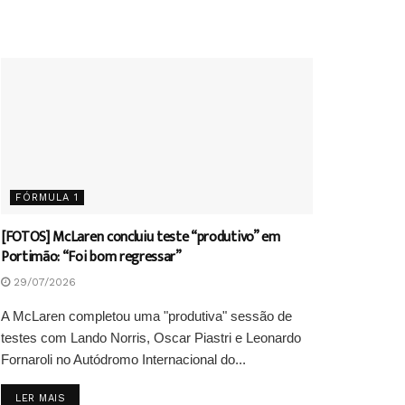
FÓRMULA 1
[FOTOS] McLaren concluiu teste “produtivo” em
Portimão: “Foi bom regressar”
29/07/2026
A McLaren completou uma "produtiva" sessão de
testes com Lando Norris, Oscar Piastri e Leonardo
Fornaroli no Autódromo Internacional do...
DETAILS
LER MAIS