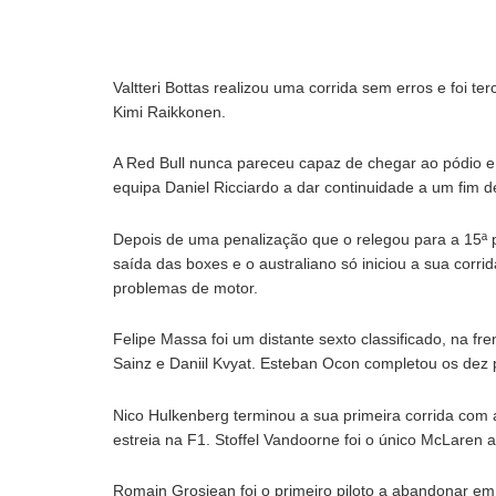
Valtteri Bottas realizou uma corrida sem erros e foi te
Kimi Raikkonen.
A Red Bull nunca pareceu capaz de chegar ao pódio e
equipa Daniel Ricciardo a dar continuidade a um fim 
Depois de uma penalização que o relegou para a 15ª p
saída das boxes e o australiano só iniciou a sua cor
problemas de motor.
Felipe Massa foi um distante sexto classificado, na f
Sainz e Daniil Kvyat. Esteban Ocon completou os dez p
Nico Hulkenberg terminou a sua primeira corrida com 
estreia na F1. Stoffel Vandoorne foi o único McLaren 
Romain Grosjean foi o primeiro piloto a abandonar e