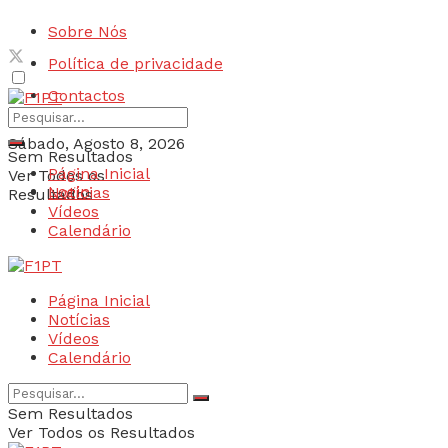
Sobre Nós
Política de privacidade
Contactos
Sábado, Agosto 8, 2026
Sem Resultados
Página Inicial
Ver Todos os
Login
Notícias
Resultados
Vídeos
Calendário
Página Inicial
Notícias
Vídeos
Calendário
Sem Resultados
Ver Todos os Resultados