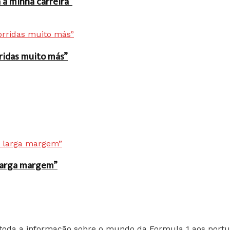
a minha carreira”
rridas muito más”
r larga margem”
toda a informação sobre o mundo da Formula 1 aos portu