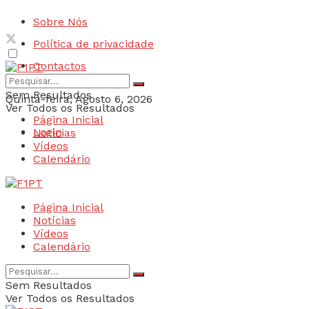
Sobre Nós
Política de privacidade
Contactos
Sem Resultados
Quinta-feira, Agosto 6, 2026
Ver Todos os Resultados
Página Inicial
Login
Notícias
Vídeos
Calendário
Página Inicial
Notícias
Vídeos
Calendário
Sem Resultados
Ver Todos os Resultados