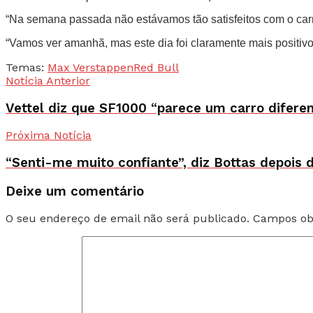
“Na semana passada não estávamos tão satisfeitos com o carro
“Vamos ver amanhã, mas este dia foi claramente mais posit
Temas:
Max Verstappen
Red Bull
Notícia Anterior
Vettel diz que SF1000 “parece um carro difere
Próxima Notícia
“Senti-me muito confiante”, diz Bottas depois 
Deixe um comentário
O seu endereço de email não será publicado.
Campos ob