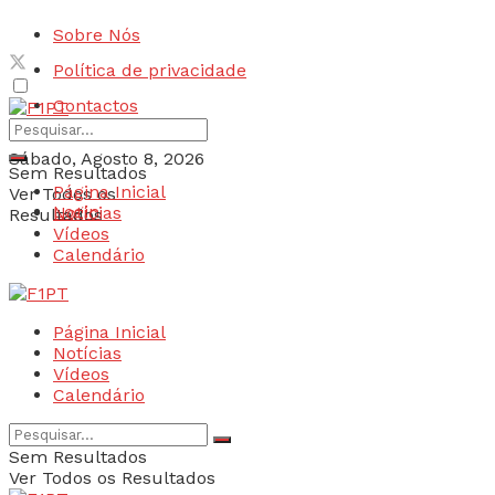
Sobre Nós
Política de privacidade
Contactos
Sábado, Agosto 8, 2026
Sem Resultados
Página Inicial
Ver Todos os
Login
Notícias
Resultados
Vídeos
Calendário
Página Inicial
Notícias
Vídeos
Calendário
Sem Resultados
Ver Todos os Resultados