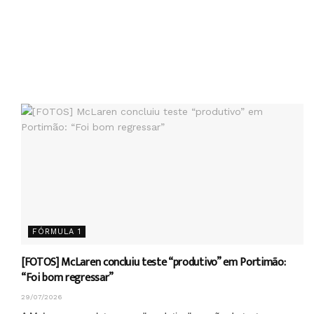
FÓRMULA 1
[FOTOS] McLaren concluiu teste “produtivo” em Portimão:
“Foi bom regressar”
29/07/2026