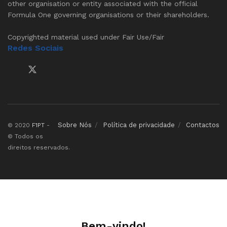
other organisation or entity associated with the official
Formula One governing organisations or their shareholders.
Copyrighted material used under Fair Use/Fair
Redes Sociais
Sobre Nós
Política de privacidade
Contactos
© 2020
F1PT
-
© Todos os
direitos reservados.
Bem-vindo!