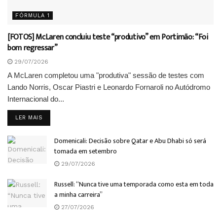
FÓRMULA 1
[FOTOS] McLaren concluiu teste “produtivo” em Portimão: “Foi
bom regressar”
29/07/2026
A McLaren completou uma "produtiva" sessão de testes com
Lando Norris, Oscar Piastri e Leonardo Fornaroli no Autódromo
Internacional do...
DETAILS
LER MAIS
Domenicali: Decisão sobre Qatar e Abu Dhabi só será
tomada em setembro
29/07/2026
Russell: “Nunca tive uma temporada como esta em toda
a minha carreira”
27/07/2026