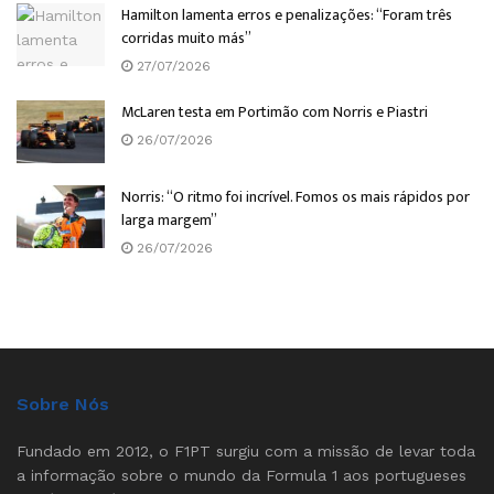
Hamilton lamenta erros e penalizações: “Foram três
corridas muito más”
27/07/2026
McLaren testa em Portimão com Norris e Piastri
26/07/2026
Norris: “O ritmo foi incrível. Fomos os mais rápidos por
larga margem”
26/07/2026
Sobre Nós
Fundado em 2012, o F1PT surgiu com a missão de levar toda
a informação sobre o mundo da Formula 1 aos portugueses