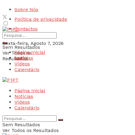
Sobre Nós
Política de privacidade
Contactos
Sexta-feira, Agosto 7, 2026
Sem Resultados
Página Inicial
Ver Todos os
Login
Notícias
Resultados
Vídeos
Calendário
Página Inicial
Notícias
Vídeos
Calendário
Sem Resultados
Ver Todos os Resultados