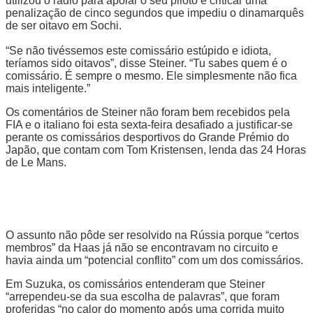
utilizou o rádio para apoiar o seu piloto e criticar uma
penalização de cinco segundos que impediu o dinamarquês
de ser oitavo em Sochi.
“Se não tivéssemos este comissário estúpido e idiota,
teríamos sido oitavos”, disse Steiner. “Tu sabes quem é o
comissário. É sempre o mesmo. Ele simplesmente não fica
mais inteligente.”
Os comentários de Steiner não foram bem recebidos pela
FIA e o italiano foi esta sexta-feira desafiado a justificar-se
perante os comissários desportivos do Grande Prémio do
Japão, que contam com Tom Kristensen, lenda das 24 Horas
de Le Mans.
O assunto não pôde ser resolvido na Rússia porque “certos
membros” da Haas já não se encontravam no circuito e
havia ainda um “potencial conflito” com um dos comissários.
Em Suzuka, os comissários entenderam que Steiner
“arrependeu-se da sua escolha de palavras”, que foram
proferidas “no calor do momento após uma corrida muito