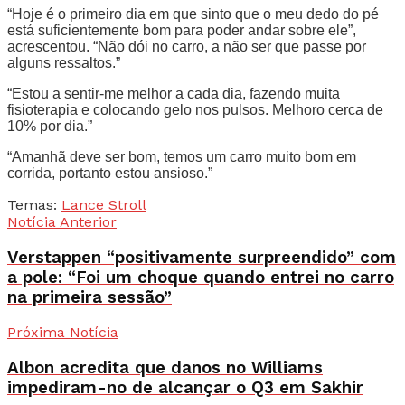
“Hoje é o primeiro dia em que sinto que o meu dedo do pé
está suficientemente bom para poder andar sobre ele”,
acrescentou. “Não dói no carro, a não ser que passe por
alguns ressaltos.”
“Estou a sentir-me melhor a cada dia, fazendo muita
fisioterapia e colocando gelo nos pulsos. Melhoro cerca de
10% por dia.”
“Amanhã deve ser bom, temos um carro muito bom em
corrida, portanto estou ansioso.”
Temas:
Lance Stroll
Notícia Anterior
Verstappen “positivamente surpreendido” com
a pole: “Foi um choque quando entrei no carro
na primeira sessão”
Próxima Notícia
Albon acredita que danos no Williams
impediram-no de alcançar o Q3 em Sakhir