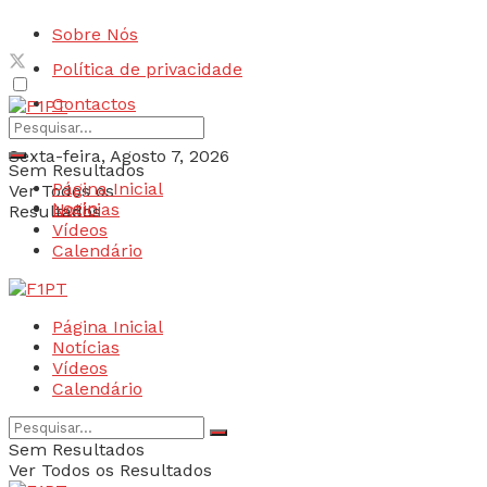
Sobre Nós
Política de privacidade
Contactos
Sexta-feira, Agosto 7, 2026
Sem Resultados
Página Inicial
Ver Todos os
Login
Notícias
Resultados
Vídeos
Calendário
Página Inicial
Notícias
Vídeos
Calendário
Sem Resultados
Ver Todos os Resultados