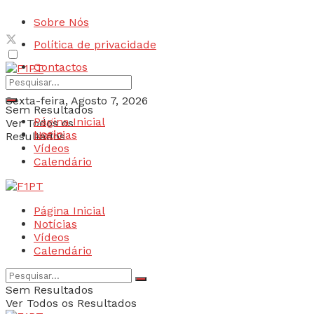
Sobre Nós
Política de privacidade
Contactos
Sexta-feira, Agosto 7, 2026
Sem Resultados
Página Inicial
Ver Todos os
Login
Notícias
Resultados
Vídeos
Calendário
Página Inicial
Notícias
Vídeos
Calendário
Sem Resultados
Ver Todos os Resultados