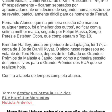
Valtteri Bottas, Daniel Ricciardo e Kimi Raikkonen – 4º, 5º e
6º respetivamente – ficaram separados por
aproximadamente um décimo de segundo, numa sessão que
se revelou particularmente difícil para os homens da Ferrari.
Fernando Alonso, que na primeira sessão não marcou
qualquer tempo, foi o ‘melhor dos outros’, ao ficar com a
sétima melhor marca, seguido por Felipe Massa, Sergio
Perez e Esteban Ocon, que completaram o Top 10.
Brendon Hartley, ainda em período de adaptação, foi 17º, a
cerca de 1.3s de Daniil Kvyat. O piloto russo regressou ao
volante do Toro Rosso, depois de ter falhado os Grandes
Prémios da Malásia e Japão, bem como a primeira sessão
de treinos livres para o Grande Prémios dos EUA que se
realizou hoje.
Confira a tabela de tempos completa abaixo.
Temas:
destaque
Formula 1
GP dos
EUA
Hamilton
Mercedes
Notícia Anterior