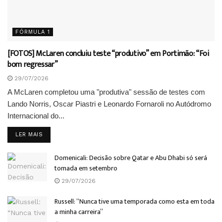
FÓRMULA 1
[FOTOS] McLaren concluiu teste “produtivo” em Portimão: “Foi
bom regressar”
29/07/2026
A McLaren completou uma "produtiva" sessão de testes com
Lando Norris, Oscar Piastri e Leonardo Fornaroli no Autódromo
Internacional do...
DETAILS
LER MAIS
Domenicali: Decisão sobre Qatar e Abu Dhabi só será
tomada em setembro
29/07/2026
Russell: “Nunca tive uma temporada como esta em toda
a minha carreira”