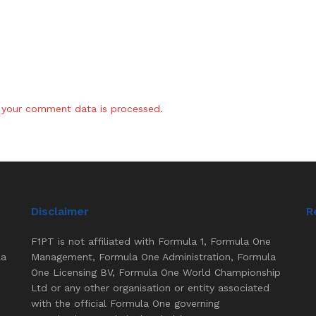
your comment data is processed.
Disclaimer
R
F1PT is not affiliated with Formula 1, Formula One
la
Management, Formula One Administration, Formula
One Licensing BV, Formula One World Championship
Ltd or any other organisation or entity associated
with the official Formula One governing