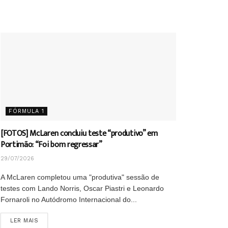
FÓRMULA 1
[FOTOS] McLaren concluiu teste “produtivo” em
Portimão: “Foi bom regressar”
29/07/2026
A McLaren completou uma "produtiva" sessão de
testes com Lando Norris, Oscar Piastri e Leonardo
Fornaroli no Autódromo Internacional do...
DETAILS
LER MAIS