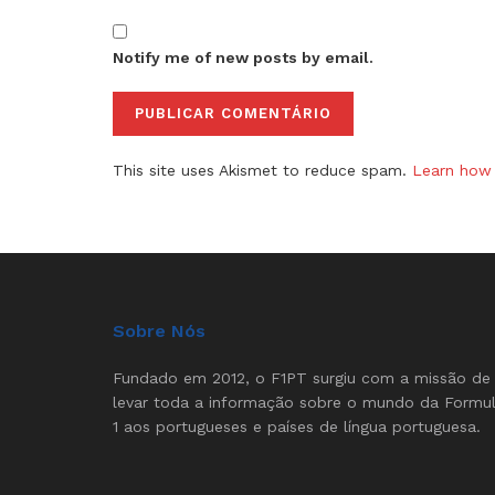
Notify me of new posts by email.
This site uses Akismet to reduce spam.
Learn how 
Sobre Nós
Fundado em 2012, o F1PT surgiu com a missão de
levar toda a informação sobre o mundo da Formu
1 aos portugueses e países de língua portuguesa.