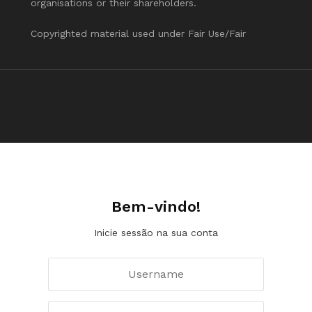
organisations or their shareholders.
Copyrighted material used under Fair Use/Fair
Bem-vindo!
Inicie sessão na sua conta